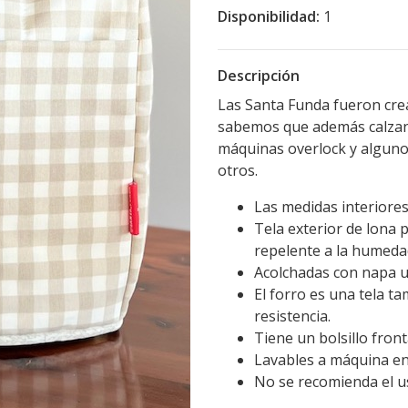
Disponibilidad:
1
Descripción
Las Santa Funda fueron cre
sabemos que además calzan p
máquinas overlock y alguno
otros.
Las medidas interiores
Tela exterior de lona 
repelente a la humeda
Acolchadas con napa ut
El forro es una tela t
resistencia.
Tiene un bolsillo front
Lavables a máquina en
No se recomienda el u