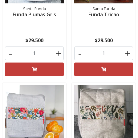
Santa Funda
Santa Funda
Funda Plumas Gris
Funda Tricao
$29.500
$29.500
-
+
-
+