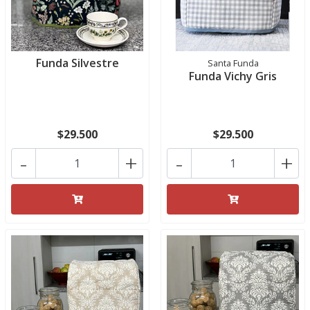
Funda Silvestre
Santa Funda
Funda Vichy Gris
$29.500
$29.500
-
+
-
+