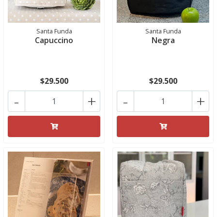
Santa Funda
Santa Funda
Capuccino
Negra
$29.500
$29.500
-
+
-
+