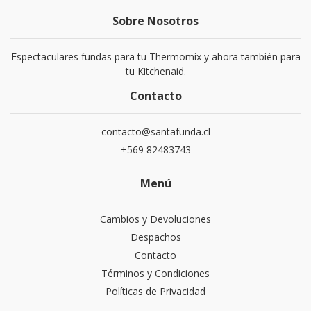
Sobre Nosotros
Espectaculares fundas para tu Thermomix y ahora también para
tu Kitchenaid.
Contacto
contacto@santafunda.cl
+569 82483743
Menú
Cambios y Devoluciones
Despachos
Contacto
Términos y Condiciones
Políticas de Privacidad