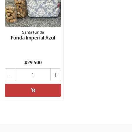
Santa Funda
Funda Imperial Azul
$29.500
-
+