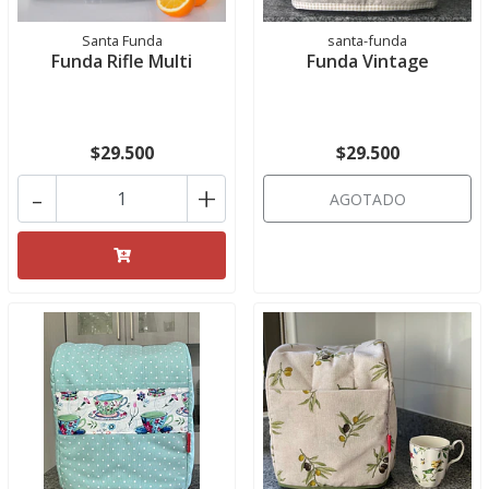
Santa Funda
santa-funda
Funda Rifle Multi
Funda Vintage
$29.500
$29.500
-
+
AGOTADO